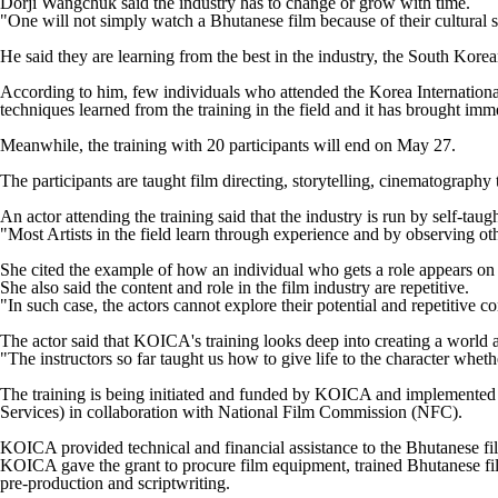
Dorji Wangchuk said the industry has to change or grow with time.
"One will not simply watch a Bhutanese film because of their cultural 
He said they are learning from the best in the industry, the South Korea
According to him, few individuals who attended the Korea Internatio
techniques learned from the training in the field and it has brought imm
Meanwhile, the training with 20 participants will end on May 27.
The participants are taught film directing, storytelling, cinematograph
An actor attending the training said that the industry is run by self-taug
"Most Artists in the field learn through experience and by observing ot
She cited the example of how an individual who gets a role appears on t
She also said the content and role in the film industry are repetitive.
"In such case, the actors cannot explore their potential and repetitive c
The actor said that KOICA's training looks deep into creating a world 
"The instructors so far taught us how to give life to the character wheth
The training is being initiated and funded by KOICA and implemente
Services) in collaboration with National Film Commission (NFC).
KOICA provided technical and financial assistance to the Bhutanese fi
KOICA gave the grant to procure film equipment, trained
Bhutanese fi
pre-production and scriptwriting.