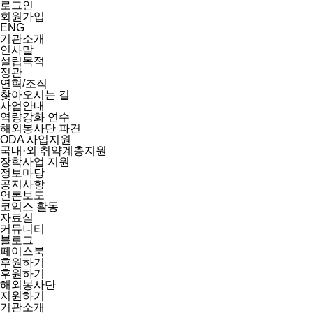
로그인
회원가입
ENG
기관소개
인사말
설립목적
정관
연혁/조직
찾아오시는 길
사업안내
역량강화 연수
해외봉사단 파견
ODA 사업지원
국내·외 취약계층지원
장학사업 지원
정보마당
공지사항
언론보도
코익스 활동
자료실
커뮤니티
블로그
페이스북
후원하기
후원하기
해외봉사단
지원하기
기관소개